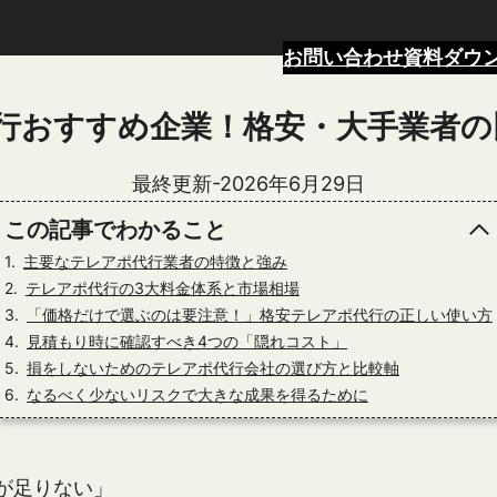
お問い合わせ
資料ダウ
代行おすすめ企業！格安・大手業者
最終更新-2026年6月29日
この記事でわかること
主要なテレアポ代行業者の特徴と強み
テレアポ代行の3大料金体系と市場相場
「価格だけで選ぶのは要注意！」格安テレアポ代行の正しい使い方
見積もり時に確認すべき4つの「隠れコスト」
損をしないためのテレアポ代行会社の選び方と比較軸
なるべく少ないリスクで大きな成果を得るために
が足りない」