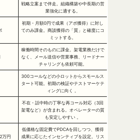
戦略立案まで伴走。組織構築や中長期の営
業強化に適する。
初期・月額0円で成果（アポ獲得）に対し
ポ
てのみ課金。商談獲得の「質」と確度にコ
ミットする。
稼働時間そのものに課金。架電業務だけで
円
なく、メール送信や営業事務、リードナー
チャリングも依頼可能。
300コールなどの小ロットからスモールス
タート可能。初期の検証やテストマーケテ
ィングに向く 。
不在・話中時の丁寧な再コール対応（3回
架電など）が含まれる。オペレーターの質
も安定しやすい 。
低価格な固定費でPDCAを回しつつ、獲得
2万円
成果に応じたインセンティブを設定。リス