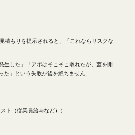
な見積もりを提示されると、「これならリスクな
発生した」「アポはそこそこ取れたが、蓋を開
った」という失敗が後を絶ちません。
コ
ス
ト
（
従
業
員
給
与
な
ど
）
）