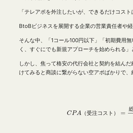
「テレアポを外注したいが、できるだけコスト
BtoBビジネスを展開する企業の営業責任者や
そんな中、「1コール100円以下」「初期費
く、すぐにでも新規アプローチを始められる」
しかし、焦って格安の代行会社と契約を結んだ
けてみると商談に繋がらない空アポばかりで、
（
受
注
コ
ス
ト
）