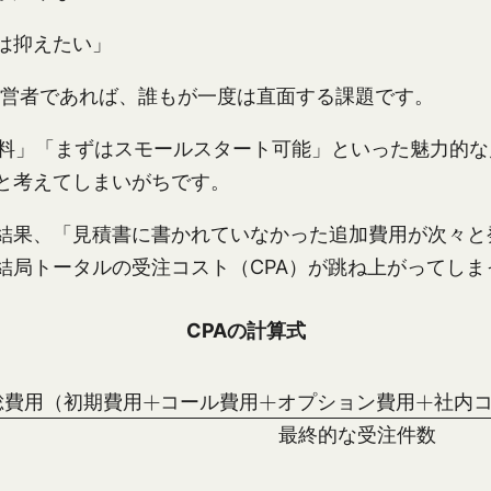
は抑えたい」
経営者であれば、誰もが一度は直面する課題です。
用無料」「まずはスモールスタート可能」といった魅力的
と考えてしまいがちです。
結果、「見積書に書かれていなかった追加費用が次々と
結局トータルの受注コスト（CPA）が跳ね上がってしま
CPAの計算式
CPA（受注コスト） = \frac{\text{総費用（初期費用+コール費用+オプション費用+社内コスト（従業員給与など））}}{\text{最終的な受注件数}}
総
費
用
（
初
期
費
用
コ
ー
ル
費
用
オ
プ
シ
ョ
ン
費
用
社
内
最
終
的
な
受
注
件
数