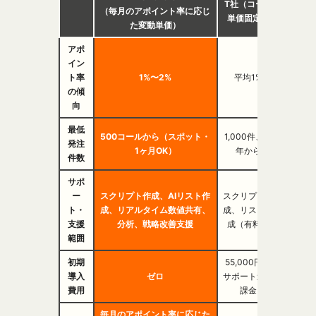
T社（コール
（毎月のアポイント率に応じ
D社（
単価固定）
た変動単価）
アポ
イン
ト率
1%〜2%
平均1%
平均
の傾
向
最低
500コールから（スポット・
1,000件、半
発注
設
1ヶ月OK）
年から
件数
サポ
スク
ー
スクリプト作成、AIリスト作
スクリプト作
成、リ
ト・
成、リアルタイム数値共有、
成、リスト作
グ、
支援
分析、戦略改善支援
成（有料）
範囲
初期
55,000円＋
60万
導入
ゼロ
サポート追加
ト費用
費用
課金
万
毎月のアポイント率に応じた