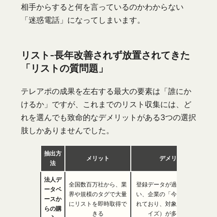
相手からすると何を言っているのかわからない
「迷惑電話」になってしまいます。
リスト-長年改善されず放置されてきた
「リストの質問題」
テレアポの成果を左右する最大の要素は「誰にか
けるか」ですが、これまでのリスト収集には、ど
れを選んでも致命的なデメリットがある3つの選択
肢しかありませんでした。
抽出
方
メリット
デメリット
法
法人デ
全国数百万社から、業
登録データが過去のもので古
ータベ
界や規模のタグで大量
い、企業の「今」の動きとず
ースか
にリストを即時取得で
れており、対象外の企業（ノ
らの購
きる
イズ）が多く混ざる