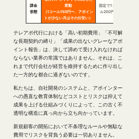
1アポ
課金
変動
固定で1コー
き30,
形態
（1コール150円〜、アポイン
ル200円〜
50,
トが少ない月はその分安い）
テレアポ代行における「高い初期費用」「不可解
な長期契約の縛り」「成果の出ないグレーなアポ
イント報告」は、決して諦めて受け入れなければ
ならない業界の常識ではありません。それは、こ
れまで代行会社が経営を維持するために作り出し
た一方的な都合に過ぎないのです。
私たちは、自社開発のシステムと、アポインター
への愚直な教育体制などコストとリスクは抑えて
成果を上げる仕組みづくりによって、この古く不
透明な構造に真っ向から立ち向かっています。
新規顧客の開拓において不条理なルールや無駄な
費用でリスクを背負う必要は一切ありません。