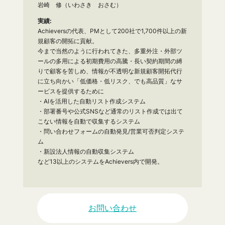
岩崎 修（いわさき おさむ）
実績:
Achieversの代表、PMとして200社で1,700件以上の新
規顧客の開拓に貢献。
今まで当然のように行われてきた、多重外注・外部ツ
ールの多用による初期費用の高騰・長い契約期間の縛
りで顧客を苦しめ、情報が不透明な新規顧客開拓代行
に立ち向かい「低価格・低リスク、でも高品質」なサ
ービスを提供するために
・AIを活用した自動リスト作成システム
・部署番号や公式SNSなど通常のリスト作成では出て
こない情報を自動で収集するシステム
・問い合わせフォームの自動発見/営業可否判定システ
ム
・新設法人情報の自動収集システム
など13以上のシステムをAchievers内で開発。
お問い合わせ