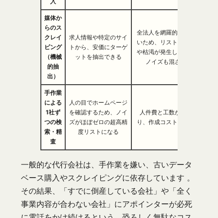
入
媒体か
らのス
全法人を網羅的に取得できな
クレイ
求人情報や特定のサイ
いため、リストの取りこぼし
ピング
トから、安価にターゲ
や枯渇が発生しやすく、また
（機械
ットを抽出できる
ノイズも混ざりやすい
的抽
出）
手作業
による
人の目でホームページ
1社ず
を確認するため、ノイ
人件費と工数が膨大にかか
つの検
ズがほぼゼロの超高精
り、作成コストが非常に高い
索・精
度リストになる
査
一般的な代行会社は、手作業を嫌い、古いデータ
ベース購入やスクレイピングに依存しています 。
その結果、「すでに倒産している会社」や「全く
事業内容が合わない会社」にアポインターが必死
に電話をかけ続けるという、恐ろしく無駄なコス