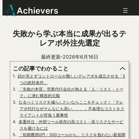
Achievers
失敗から学ぶ本当に成果が出るテ
レアポ外注先選定
最終更新-2026年6月16日
この記事でわかること
顔が見えずコントロールが難しいテレアポを成立させる「3
つの絶対条件」
「失敗の本質」営業代行会社が抱える「人・リスト・トー
ク」に潜む構造的欠陥
なるべくリスクを減らしたいならここをチェック！「テレ
アポ代行なぜそんなにも高い、、、」不条理なコストをク
ライアントが背負う裏事情
多重外注・外部ツール依存の高コスト・高リスクなサービ
スを避けるには
「初期費用0円・500コールから」リスクを負わない新規開